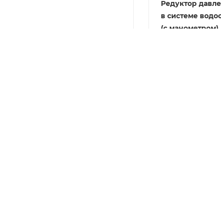
Редуктор давл
в системе вод
(с манометром),
присоединени
американки 3/4 (ZEISSLER
(ZSr.701.0105N)
В наличии
4 740
руб.
/ш
КАТАЛОГ
КОМПАНИЯ
АКЦИОННЫЕ ТОВАРЫ
О компании