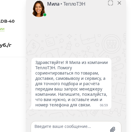
ADB-40
Звуковой сигнализатор
утечек JEMIX ALARM
чии
В наличии
уб.
/г
1 345
руб.
/г