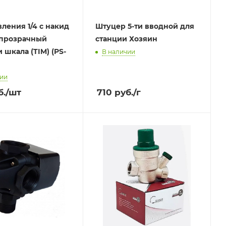
вления 1/4 с накид
Штуцер 5-ти вводной для
 прозрачный
станции Хозяин
 шкала (TIM) (PS-
В наличии
чии
б.
/шт
710
руб.
/г