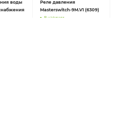
ения воды
Реле давления
оснабжения
Masterswitch-9M.V1 (6309)
В наличии
е
)
т
5 883
руб.
/шт
1
2
МАГАЗИНЫ
Доставка и оплата