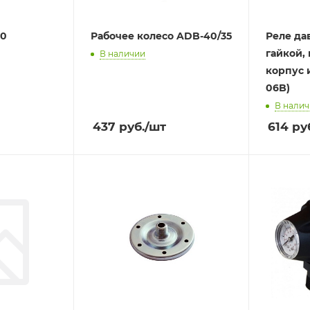
40
Рабочее колесо ADB-40/35
Реле да
гайкой,
В наличии
корпус и
06B)
В нали
437
руб.
/шт
614
ру