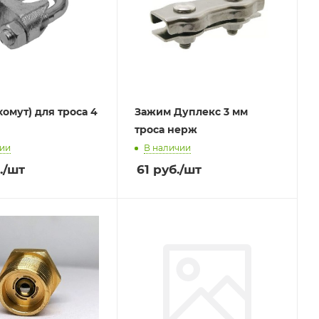
хомут) для троса 4
Зажим Дуплекс 3 мм
троса нерж
чии
В наличии
.
/шт
61
руб.
/шт