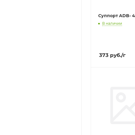
Суппорт ADB- 
В наличии
373
руб.
/г