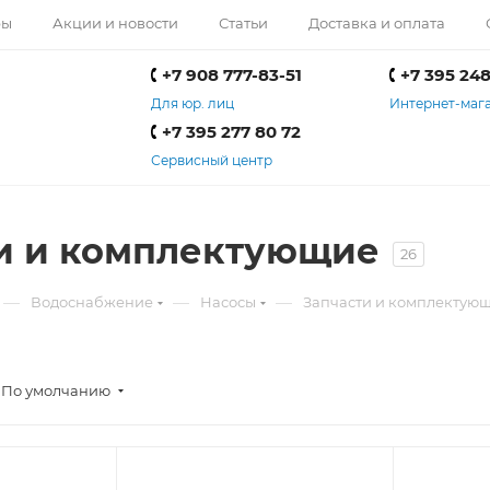
ры
Акции и новости
Статьи
Доставка и оплата
+7 908 777-83-51
+7 395 248
Для юр. лиц
Интернет-маг
+7 395 277 80 72
Сервисный центр
и и комплектующие
26
—
—
—
Водоснабжение
Насосы
Запчасти и комплектую
По умолчанию