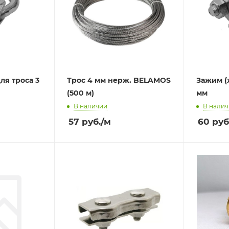
ля троса 3
Трос 4 мм нерж. BELAMOS
Зажим (
(500 м)
мм
В наличии
В нали
57
руб.
/м
60
руб