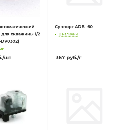
автоматический
Суппорт ADB- 60
 для скважины 1/2
В наличии
W-DV0302)
чии
.
/шт
367
руб.
/г