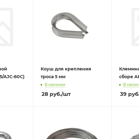
ной
Коуш для крепления
Клеммна
5/AJC-60C)
троса 5 мм
сборе A
В наличии
В нали
28
руб.
/шт
39
руб