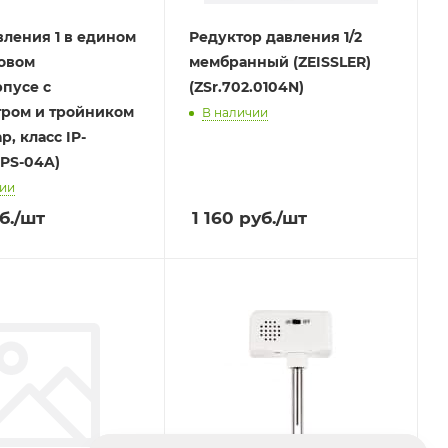
вления 1 в едином
Редуктор давления 1/2
овом
мембранный (ZEISSLER)
пусе с
(ZSr.702.0104N)
ром и тройником
В наличии
ар, класс IP-
(PS-04A)
чии
б.
/шт
1 160
руб.
/шт