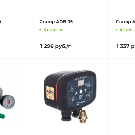
0
Статор ADB-35
Статор 
В наличии
В нали
1 296
руб.
/г
1 337
р