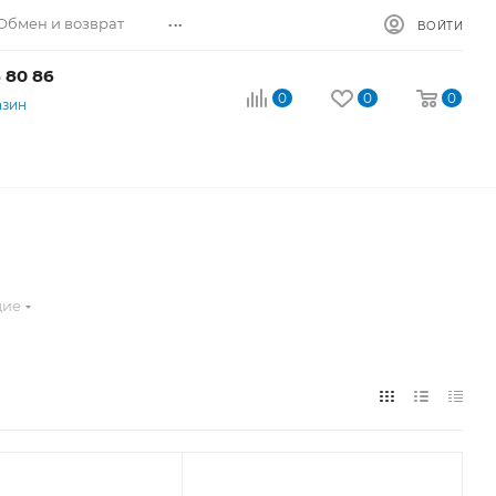
...
Обмен и возврат
ВОЙТИ
 80 86
0
0
0
азин
щие