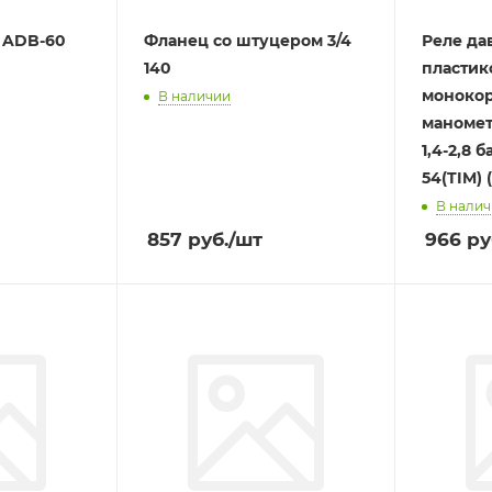
 ADB-60
Фланец со штуцером 3/4
Реле да
140
пластик
монокор
В наличии
маномет
1,4-2,8 б
54(TIM) 
В нали
857
руб.
/шт
966
ру