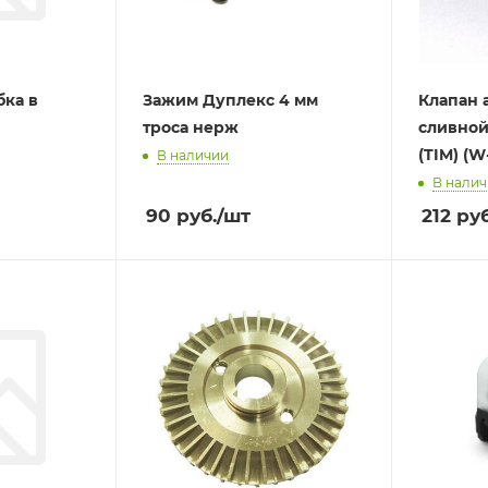
бка в
Зажим Дуплекс 4 мм
Клапан 
троса нерж
сливной
(TIM) (
В наличии
В нали
90
руб.
/шт
212
руб