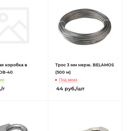
я коробка в
Трос 3 мм нерж. BELAMOS
DB-40
(500 м)
чии
Под заказ
.
/г
44
руб.
/шт