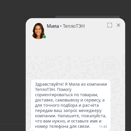
ПОДПИСАТЬСЯ НА
РАССЫЛКУ
+7 908 777-83-51
mail@teploten.ru
г. Иркутск, ул. Сурнова
22/7