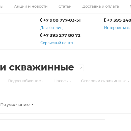
ры
Акции и новости
Статьи
Доставка и оплата
+7 908 777-83-51
+7 395 248
Для юр. лиц
Интернет-маг
+7 395 277 80 72
Сервисный центр
ки скважинные
2
—
—
—
Водоснабжение
Насосы
Оголовки скважинные
По умолчанию