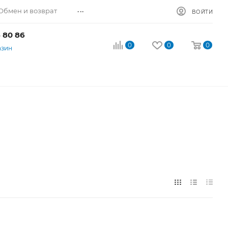
...
Обмен и возврат
ВОЙТИ
 80 86
0
0
0
азин