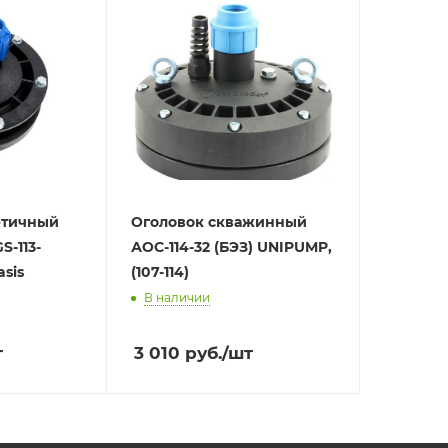
етичный
Оголовок скважинный
-113-
АОС-114-32 (БЭЗ) UNIPUMP,
asis
(107-114)
В наличии
т
3 010
руб.
/шт