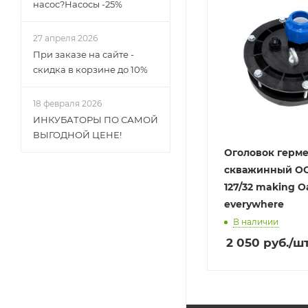
насос?Насосы -25%
27 апреля 2026
При заказе на сайте -
скидка в корзине до 10%
18 февраля 2026
ИНКУБАТОРЫ ПО САМОЙ
ВЫГОДНОЙ ЦЕНЕ!
Оголовок герм
скважинный ОGS
127/32 making O
everywhere
В наличии
2 050
руб.
/ш