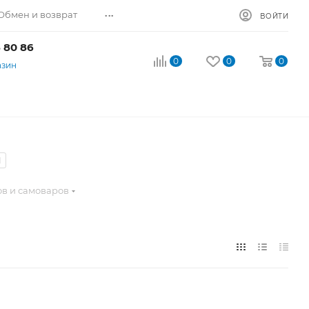
...
Обмен и возврат
ВОЙТИ
 80 86
0
0
0
азин
1
в и самоваров