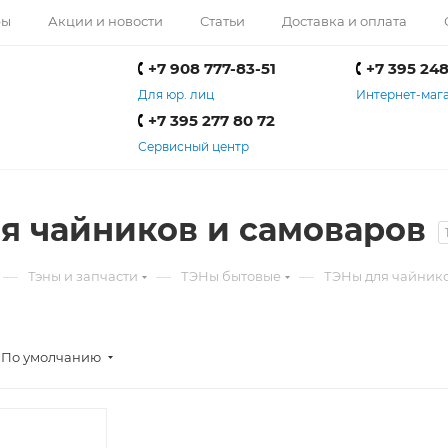
ры
Акции и новости
Статьи
Доставка и оплата
+7 908 777-83-51
+7 395 248
Для юр. лиц
Интернет-маг
+7 395 277 80 72
Сервисный центр
я чайников и самоваров
—
—
—
Тэны и запчасти
ТЭНы бытовые
ТЭНы для чайнико
По умолчанию