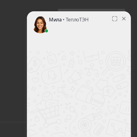
ПОДПИСАТЬСЯ НА
РАССЫЛКУ
+7 908 777-83-51
mail@teploten.ru
г. Иркутск, ул. Сурнова
22/7