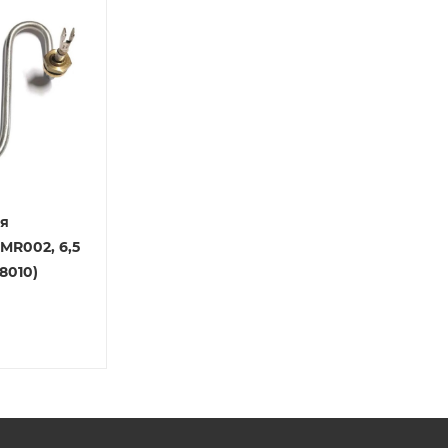
ля
MR002, 6,5
28010)