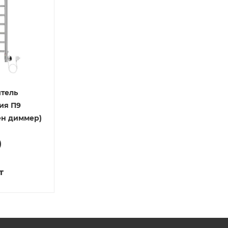
тель
ия П9
)
т