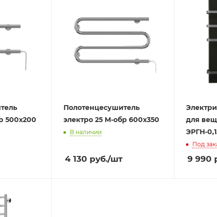
тель
Полотенцесушитель
Электри
бр 500х200
электро 25 М-обр 600х350
для вещ
ЭРГН-0,1
В наличии
Под зак
4 130
руб.
/шт
9 990
р