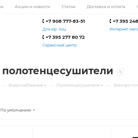
ры
Акции и новости
Статьи
Доставка и оплата
+7 908 777-83-51
+7 395 248
Для юр. лиц
Интернет-маг
+7 395 277 80 72
Сервисный центр
 полотенцесушители
5
—
—
—
Водоснабжение
Полотенцесушители
Электро по
По умолчанию