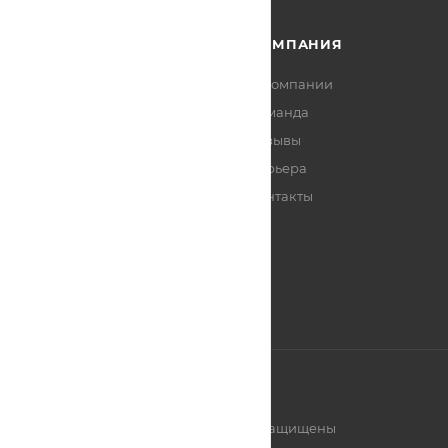
КАТАЛОГ
КОМПАНИЯ
АКЦИОННЫЕ ТОВАРЫ
О компании
Команда
СЕРВИСНЫЙ ЦЕНТР
Отзывы
БРЕНДЫ
Карьера
Контакты
АКЦИИ И НОВОСТИ
СТАТЬИ
2007-2026 © ТеплоТЭН. Все права защищены