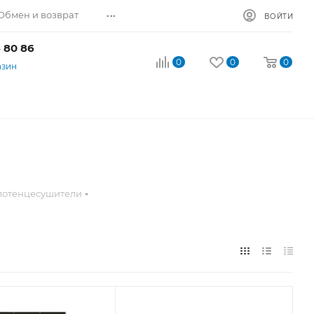
...
Обмен и возврат
ВОЙТИ
 80 86
0
0
0
азин
лотенцесушители