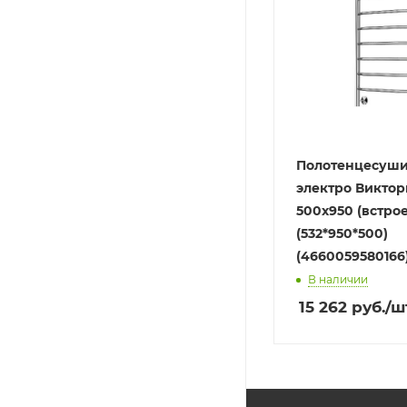
Полотенцесуши
электро Виктор
500х950 (встроен диммер)
(532*950*500)
(4660059580166
В наличии
15 262
руб.
/ш